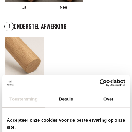
Ja
Nee
Onderstel afwerking
4
Hout gelijk aan blad
Randafwerking
Toestemming
Details
Over
5
Accepteer onze cookies voor de beste ervaring op onze
site.