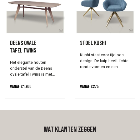
worden bij de 'lengte'.
Deens ovale
Stoel Kushi
tafel Twins
Kushi staat voor tijdloos
design. De kuip heeft lichte
Het elegante houten
ronde vormen en een
onderstel van de Deens
gelijke verdeling vulling aan
ovale tafel Twins is met
foam die de stoel veel
liefde samengesteld.
comfort geeft. De Kushi
Onderling verbonden. Rank
Vanaf
€
1.900
Vanaf
€
275
eetkamerstoel van
Jesper
en sierlijk.
Home
is voorzien van
beeldschone armleuningen
die licht uitlopen en een
fijne ondersteuning geven.
Wat klanten zeggen