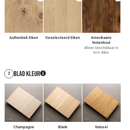
Authentiek Eiken
Geselecteerd Eiken
Amerikaans
Notenhout
Alleen beschikbaar in
3cm dikte.
Blad kleur
2
Champagne
Blank
Naturel