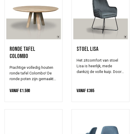
Ronde tafel
Stoel Lisa
Colombo
Het zitcomfort van stoel
Lisa is heerlijk, mede
Prachtige volledig houten
dankzij de volle kuip. Door
ronde tafel Colombo! De
de elegante onderstel is
ronde poten zijn gemaakt
stoel Lisa charmant en
van massief eiken hout en
geschikt voor verschillende
zorgen voor een krachtige,
Vanaf
€
1.580
Vanaf
€
365
interieurs. Ook hier kies jij
stevige basis. De rand
de stof of leer dat het
afwerking alsook de kleur
mooiste past in jouw
kies je zelf, zodat deze
interieur.
tafel past bij jouw interieur.
Let op! Bij het samenstellen
van je ronde tafel mag de
gewenste doorsnee ingevuld