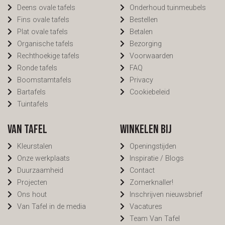
Deens ovale tafels
Onderhoud tuinmeubels
Fins ovale tafels
Bestellen
Plat ovale tafels
Betalen
Organische tafels
Bezorging
Rechthoekige tafels
Voorwaarden
Ronde tafels
FAQ
Boomstamtafels
Privacy
Bartafels
Cookiebeleid
Tuintafels
Van Tafel
Winkelen bij
Kleurstalen
Openingstijden
Onze werkplaats
Inspiratie / Blogs
Duurzaamheid
Contact
Projecten
Zomerknaller!
Ons hout
Inschrijven nieuwsbrief
Van Tafel in de media
Vacatures
Team Van Tafel