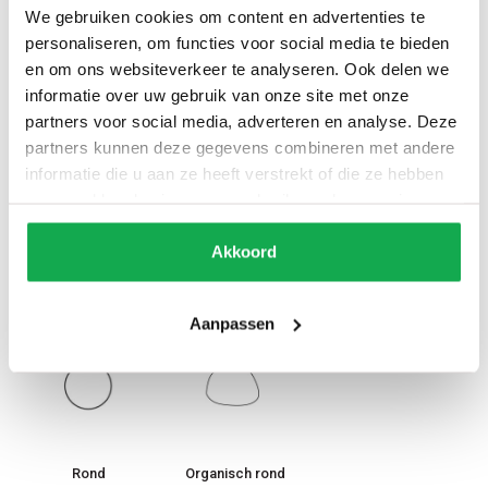
Recht (standaard)
20 Facet
12 Inversed
We gebruiken cookies om content en advertenties te
personaliseren, om functies voor social media te bieden
en om ons websiteverkeer te analyseren. Ook delen we
informatie over uw gebruik van onze site met onze
60 Stub facet
60 Slant facet
Half rond
partners voor social media, adverteren en analyse. Deze
partners kunnen deze gegevens combineren met andere
informatie die u aan ze heeft verstrekt of die ze hebben
verzameld op basis van uw gebruik van hun services.
Bol
20 Slant facet
12 Slant inversed
Akkoord
Vorm tafelblad
6
Aanpassen
Rond
Organisch rond