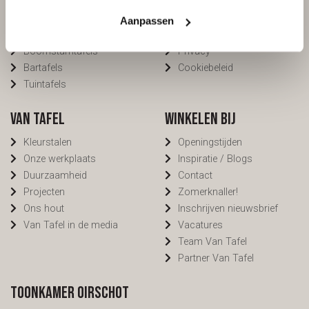
Organische tafels
Bezorging
Rechthoekige tafels
Voorwaarden
Aanpassen
Ronde tafels
FAQ
Boomstamtafels
Privacy
Bartafels
Cookiebeleid
Tuintafels
Van Tafel
Winkelen bij
Kleurstalen
Openingstijden
Onze werkplaats
Inspiratie / Blogs
Duurzaamheid
Contact
Projecten
Zomerknaller!
Ons hout
Inschrijven nieuwsbrief
Van Tafel in de media
Vacatures
Team Van Tafel
Partner Van Tafel
Toonkamer Oirschot