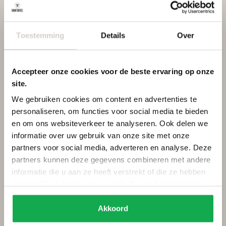
Toestemming
Details
Over
Accepteer onze cookies voor de beste ervaring op onze
site.
We gebruiken cookies om content en advertenties te
personaliseren, om functies voor social media te bieden
en om ons websiteverkeer te analyseren. Ook delen we
informatie over uw gebruik van onze site met onze
partners voor social media, adverteren en analyse. Deze
Categorieën
Services
partners kunnen deze gegevens combineren met andere
informatie die u aan ze heeft verstrekt of die ze hebben
Ovale tafels
Onderhoud
verzameld op basis van uw gebruik van hun services.
Deens ovale tafels
Onderhoud tuinmeubels
Fins ovale tafels
Bestellen
Akkoord
Plat ovale tafels
Betalen