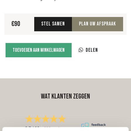
€
90
Stel samen
Plan uw afspraak
60
Toevoegen aan winkelwagen
Delen
Slant
facet
aantal
Wat klanten zeggen
/
9.7
10
298 reviews