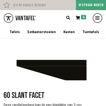
AFSPRAAK MAKEN
Persoonlijk advies op afs
5/5 op Google Reviews
0
5% korting op een tafel met stoelen!
Tafels
Eetkamerstoelen
Kasten
Tuintafels
60 Slant facet
Deze randafwerking kan bij een bladdikte van 3 cm.