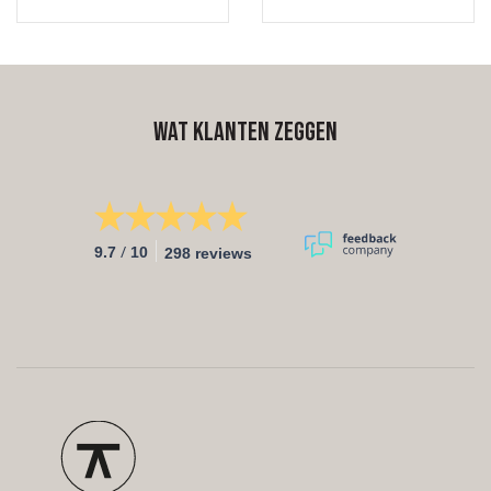
3, 4 of 5 cm dik en deze
samengestelde tafel op
wordt voor jou afgewerkt in
maat. Dit onderstel past
de gewenste kleur. Het
mooi bijvoorbeeld mooi bij
elegante houten onderstel
tafel Hinde, maar ook bij
is met liefde samengesteld.
andere tafels met houten
Onderling verbonden. Rank
onderstellen. Eetkamerbank
Wat klanten zeggen
en sierlijk.
Ren wordt in dezelfde kleur
afgewerkt als je tafel. Liever
een andere kleur? Dat kan,
want bij Van Tafel bepaal jij.
De zithoogte is 45m en de
bank is in verschillende
/
lengtematen te verkrijgen.
9.7
10
298 reviews
Kom proefzitten in onze
toonkamers en stel jouw
unieke eetkamerbank
samen.