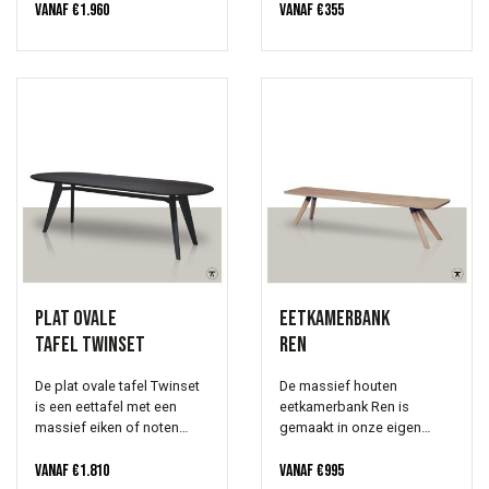
bijpassend gepoedercoat
wordt in de kleur van het
Vanaf
€
1.960
Vanaf
€
355
frame.
blad afgewerkt. De
rechthoekig tafel Spriet is
een houten eettafel met een
massief eiken of noten
blad. Een dun blad van 3
cm geeft een verfijnde tafel.
Alle gewenste
collectiekleuren zijn
mogelijk.
Plat ovale
Eetkamerbank
tafel Twinset
Ren
De plat ovale tafel Twinset
De massief houten
is een eettafel met een
eetkamerbank Ren is
massief eiken of noten
gemaakt in onze eigen
blad en een elegant houten
werkplaats! Een prachtige
onderstel. Het tafelblad is
Vanaf
€
1.810
match bij de door jou
Vanaf
€
995