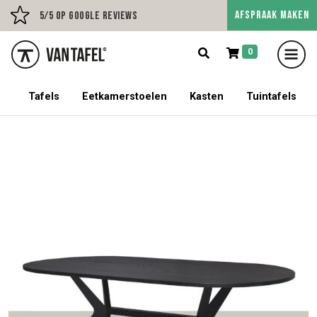
AFSPRAAK MAKEN
Persoonlijk advies op afs
5/5 op Google Reviews
0
5% korting op een tafel met stoelen!
Tafels
Eetkamerstoelen
Kasten
Tuintafels