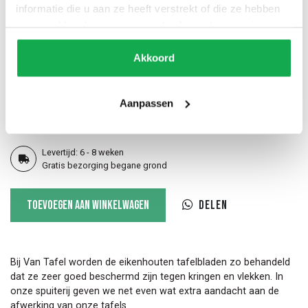
Recht (standaard)
20 Facet
12 Inversed
informatie die u aan ze heeft verstrekt of die ze hebben
verzameld op basis van uw gebruik van hun services.
Akkoord
60 Stub facet
60 Slant facet
Half rond
Aanpassen
Bol
20 Slant facet
12 Slant inversed
Levertijd: 6 - 8 weken
Gratis bezorging begane grond
Plat
Toevoegen aan winkelwagen
Delen
ovale
tafel
Slim
aantal
Bij Van Tafel worden de eikenhouten tafelbladen zo behandeld
dat ze zeer goed beschermd zijn tegen kringen en vlekken. In
onze spuiterij geven we net even wat extra aandacht aan de
afwerking van onze tafels.