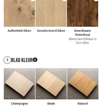
Authentiek Eiken
Geselecteerd Eiken
Amerikaans
Notenhout
Alleen beschikbaar in
3cm dikte.
Blad kleur
2
Champagne
Blank
Naturel