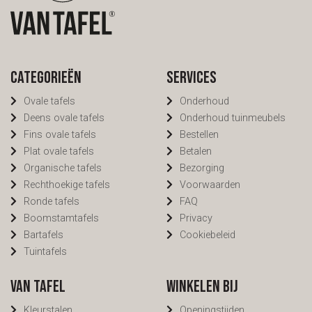
Categorieën
Services
Ovale tafels
Onderhoud
Deens ovale tafels
Onderhoud tuinmeubels
Fins ovale tafels
Bestellen
Plat ovale tafels
Betalen
Organische tafels
Bezorging
Rechthoekige tafels
Voorwaarden
Ronde tafels
FAQ
Boomstamtafels
Privacy
Bartafels
Cookiebeleid
Tuintafels
Van Tafel
Winkelen bij
Kleurstalen
Openingstijden