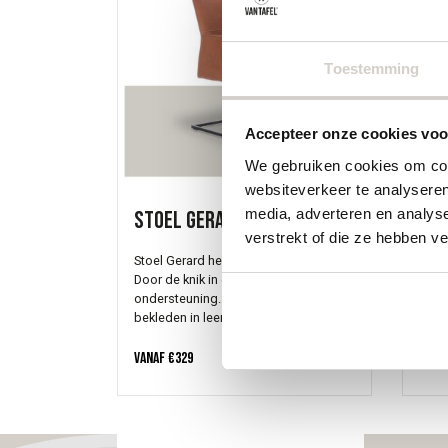
Toestemming
Accepteer onze cookies voor
We gebruiken cookies om cont
websiteverkeer te analyseren
media, adverteren en analys
Stoel Gerard
Sto
verstrekt of die ze hebben v
Stoel Gerard heeft een heerlijke zit.
Kushi
Door de knik in de rug heb je een fijne
kuip
ondersteuning. De kuip kun je laten
gelij
bekleden in leer of stof. De sledevoet
de st
heeft een rechthoekige koker
eetk
waardoor het lijnen spel van de stoel
voor
Vanaf
€
329
Vana
wordt versterkt. Liever een ronde
armle
rechte poot? Geen probleem!
fijn