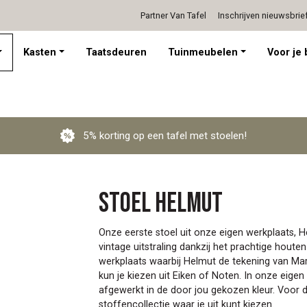
Partner Van Tafel
Inschrijven nieuwsbrie
Persoonlijk advies op afspraak
Kasten
Taatsdeuren
Tuinmeubelen
Voor je 
5% korting op een tafel met stoelen!
Stoel Helmut
Onze eerste stoel uit onze eigen werkplaats, 
vintage uitstraling dankzij het prachtige hout
werkplaats waarbij Helmut de tekening van Mar
kun je kiezen uit Eiken of Noten. In onze eigen 
afgewerkt in de door jou gekozen kleur. Voor 
stoffencollectie waar je uit kunt kiezen.