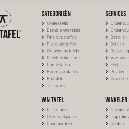
Categorieën
Services
Ovale tafels
Onderhou
Deens ovale tafels
Onderhou
Fins ovale tafels
Bestellen
Plat ovale tafels
Betalen
Organische tafels
Bezorgin
Rechthoekige tafels
Voorwaar
Ronde tafels
FAQ
Boomstamtafels
Privacy
Bartafels
Cookiebel
Tuintafels
Van Tafel
Winkelen 
Kleurstalen
Openingst
Onze werkplaats
Inspiratie
Duurzaamheid
Contact