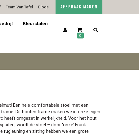
AFSPRAAK MAKEN
f
Team Van Tafel
Blogs
5/5 op Google Reviews
Contact
bedrijf
Kleurstalen
0
Helmut! Een hele comfortabele stoel met een
en frame. Dit houten frame maken we in onze eigen
c heeft omgezet in werkelijkheid. Voor het hout
spuiterij wordt de stoel – door ‘onze’ Frank -
de rugleuning en zitting hebben we een grote