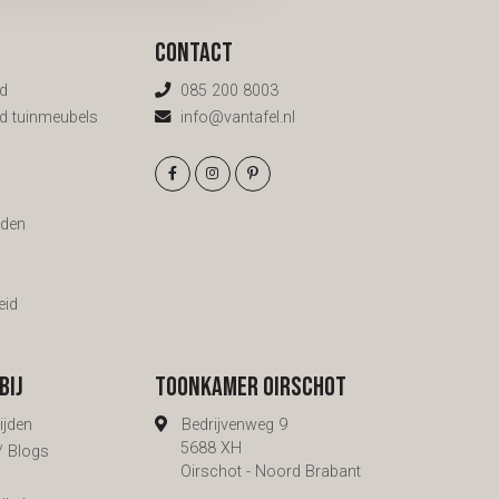
de kleur.
Contact
d
085 200 8003
d tuinmeubels
info@vantafel.nl
g
den
eid
bij
Toonkamer Oirschot
ijden
Bedrijvenweg 9
5688 XH
 / Blogs
Oirschot - Noord Brabant