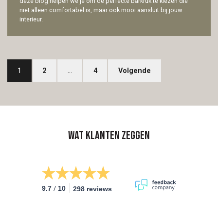
deze blog helpen we je om de perfecte barkruk te kiezen die
niet alleen comfortabel is, maar ook mooi aansluit bij jouw
interieur.
1
2
…
4
Volgende
Wat klanten zeggen
/
9.7
10
298 reviews