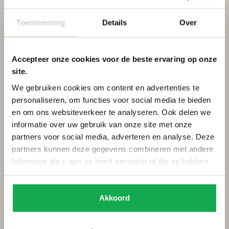
Toestemming
Details
Over
De perfecte houten tafel voor gezinnen
met kinderen
Accepteer onze cookies voor de beste ervaring op onze
site.
We gebruiken cookies om content en advertenties te
personaliseren, om functies voor social media te bieden
en om ons websiteverkeer te analyseren. Ook delen we
informatie over uw gebruik van onze site met onze
partners voor social media, adverteren en analyse. Deze
partners kunnen deze gegevens combineren met andere
informatie die u aan ze heeft verstrekt of die ze hebben
28 januari
Gezin & Praktisch gebruik
Tip & Inrichting
verzameld op basis van uw gebruik van hun services.
2025
Akkoord
Een houten tafel is niet alleen een stijlvol middelpunt van je
interieur, maar ook een praktische keuze voor gezinnen met
kinderen. Bij Van Tafel begrijpen we hoe belangrijk het is dat je
tafel bestand is tegen het dagelijkse gezinsleven – van het