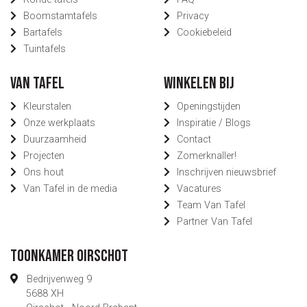
Boomstamtafels
Privacy
Bartafels
Cookiebeleid
Tuintafels
Van Tafel
Winkelen bij
Kleurstalen
Openingstijden
Onze werkplaats
Inspiratie / Blogs
Duurzaamheid
Contact
Projecten
Zomerknaller!
Ons hout
Inschrijven nieuwsbrief
Van Tafel in de media
Vacatures
Team Van Tafel
Partner Van Tafel
Toonkamer Oirschot
Bedrijvenweg 9
5688 XH