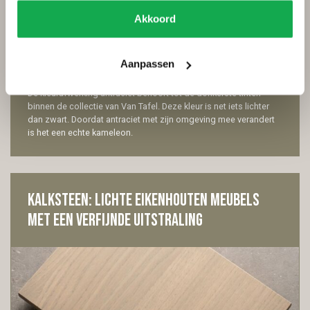
Akkoord
13 maart 2026
Woontrends
Maatwerk
Aanpassen
De kleurafwerking antraciet behoort tot de donkerste tinten
binnen de collectie van Van Tafel. Deze kleur is net iets lichter
dan zwart. Doordat antraciet met zijn omgeving mee verandert
is het een echte kameleon.
Kalksteen: lichte eikenhouten meubels
met een verfijnde uitstraling