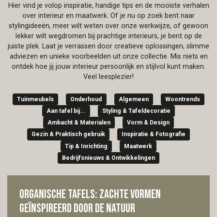
Hier vind je volop inspiratie, handige tips en de mooiste verhalen
over interieur en maatwerk. Of je nu op zoek bent naar
stylingideeën, meer wilt weten over onze werkwijze, of gewoon
lekker wilt wegdromen bij prachtige interieurs, je bent op de
juiste plek. Laat je verrassen door creatieve oplossingen, slimme
adviezen en unieke voorbeelden uit onze collectie. Mis niets en
ontdek hoe jij jouw interieur persoonlijk en stijlvol kunt maken.
Veel leesplezier!
Tuinmeubels
Onderhoud
Algemeen
Woontrends
Aan tafel bij...
Styling & Tafeldecoratie
Ambacht & Materialen
Vorm & Design
Gezin & Praktisch gebruik
Inspiratie & Fotografie
Tip & Inrichting
Maatwerk
Bedrijfsnieuws & Ontwikkelingen
Organische tafels: zachte vormen
geïnspireerd door de natuur