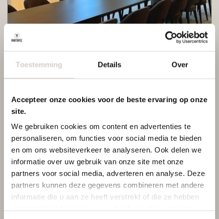
31 maart 2026
Maatwerk
Toestemming
Details
Over
Maatwerk meubels voor je bedrijf zo creëer je een interieur dat
écht bij jou past Maatwerk meubels. Dat is waar je als bedrijf
vaak naar op zoek bent. De meubels […]
Accepteer onze cookies voor de beste ervaring op onze
site.
We gebruiken cookies om content en advertenties te
personaliseren, om functies voor social media te bieden
Antraciet: een veelzijdige kleurafwerking
en om ons websiteverkeer te analyseren. Ook delen we
voor eikenhout
informatie over uw gebruik van onze site met onze
partners voor social media, adverteren en analyse. Deze
partners kunnen deze gegevens combineren met andere
informatie die u aan ze heeft verstrekt of die ze hebben
verzameld op basis van uw gebruik van hun services.