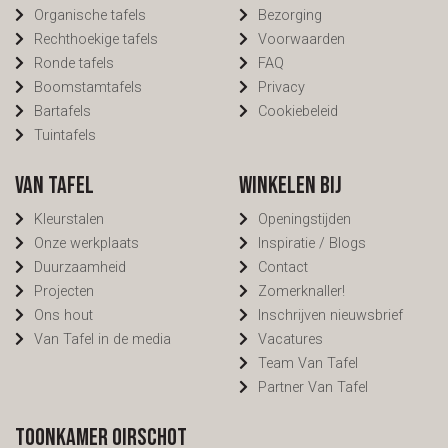
Organische tafels
Bezorging
Rechthoekige tafels
Voorwaarden
Ronde tafels
FAQ
Boomstamtafels
Privacy
Bartafels
Cookiebeleid
Tuintafels
Van Tafel
Winkelen bij
Kleurstalen
Openingstijden
Onze werkplaats
Inspiratie / Blogs
Duurzaamheid
Contact
Projecten
Zomerknaller!
Ons hout
Inschrijven nieuwsbrief
Van Tafel in de media
Vacatures
Team Van Tafel
Partner Van Tafel
Toonkamer Oirschot