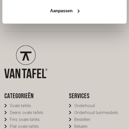
/
9.7
10
298 reviews
Aanpassen
Categorieën
Services
Ovale tafels
Onderhoud
Deens ovale tafels
Onderhoud tuinmeubels
Fins ovale tafels
Bestellen
Plat ovale tafels
Betalen