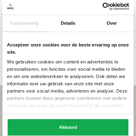
Toestemming
Details
Over
Kabelinvoer
Kabelinvoer
Accepteer onze cookies voor de beste ervaring op onze
achterzijde
bodem
site.
We gebruiken cookies om content en advertenties te
€
30,00
€
30,00
personaliseren, om functies voor social media te bieden
en om ons websiteverkeer te analyseren. Ook delen we
informatie over uw gebruik van onze site met onze
partners voor social media, adverteren en analyse. Deze
partners kunnen deze gegevens combineren met andere
Wat klanten zeggen
informatie die u aan ze heeft verstrekt of die ze hebben
verzameld op basis van uw gebruik van hun services.
Akkoord