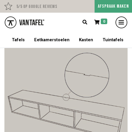
AFSPRAAK MAKEN
Persoonlijk advies op afs
5/5 op Google Reviews
0
5% korting op een tafel met stoelen!
Tafels
Eetkamerstoelen
Kasten
Tuintafels