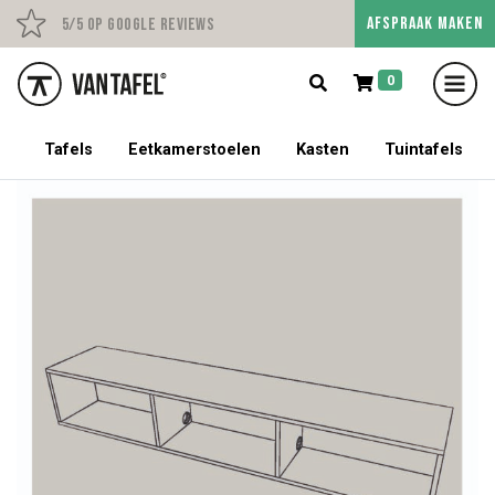
AFSPRAAK MAKEN
Persoonlijk advies op afs
5/5 op Google Reviews
0
5% korting op een tafel met stoelen!
Tafels
Eetkamerstoelen
Kasten
Tuintafels