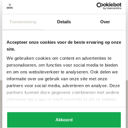
Toestemming
Details
Over
Geen
Kabelinvoer
Accepteer onze cookies voor de beste ervaring op onze
kabeldoorvoer
centraal
site.
We gebruiken cookies om content en advertenties te
€
0,00
€
30,00
personaliseren, om functies voor social media te bieden
en om ons websiteverkeer te analyseren. Ook delen we
informatie over uw gebruik van onze site met onze
partners voor social media, adverteren en analyse. Deze
partners kunnen deze gegevens combineren met andere
Wat klanten zeggen
informatie die u aan ze heeft verstrekt of die ze hebben
verzameld op basis van uw gebruik van hun services.
Akkoord