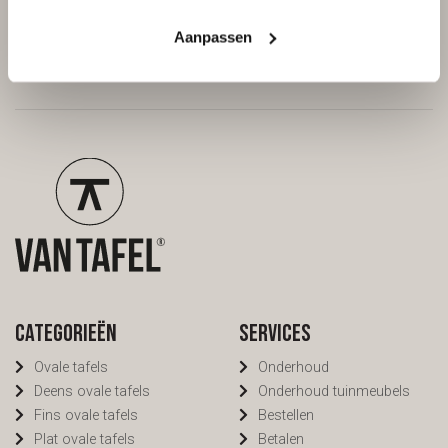
/
9.7
10
298 reviews
Aanpassen
Categorieën
Services
Ovale tafels
Onderhoud
Deens ovale tafels
Onderhoud tuinmeubels
Fins ovale tafels
Bestellen
Plat ovale tafels
Betalen