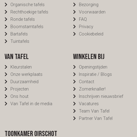
Organische tafels
Bezorging
Rechthoekige tafels
Voorwaarden
Ronde tafels
FAQ
Boomstamtafels
Privacy
Bartafels
Cookiebeleid
Tuintafels
Van Tafel
Winkelen bij
Kleurstalen
Openingstijden
Onze werkplaats
Inspiratie / Blogs
Duurzaamheid
Contact
Projecten
Zomerknaller!
Ons hout
Inschrijven nieuwsbrief
Van Tafel in de media
Vacatures
Team Van Tafel
Partner Van Tafel
Toonkamer Oirschot