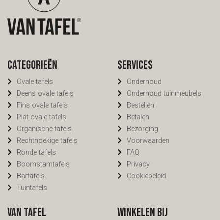
Categorieën
Services
Ovale tafels
Onderhoud
Deens ovale tafels
Onderhoud tuinmeubels
Fins ovale tafels
Bestellen
Plat ovale tafels
Betalen
Organische tafels
Bezorging
Rechthoekige tafels
Voorwaarden
Ronde tafels
FAQ
Boomstamtafels
Privacy
Bartafels
Cookiebeleid
Tuintafels
Van Tafel
Winkelen bij