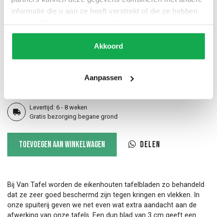
Recht (standaard)
20 Facet
12 Inversed
informatie die u aan ze heeft verstrekt of die ze hebben
verzameld op basis van uw gebruik van hun services.
Akkoord
60 Stub facet
60 Slant facet
Half rond
Aanpassen
Bol
20 Slant facet
12 Slant inversed
Levertijd: 6 - 8 weken
Gratis bezorging begane grond
Fins
Toevoegen aan winkelwagen
Delen
ovale
tafel
Link
aantal
Bij Van Tafel worden de eikenhouten tafelbladen zo behandeld
dat ze zeer goed beschermd zijn tegen kringen en vlekken. In
onze spuiterij geven we net even wat extra aandacht aan de
afwerking van onze tafels. Een dun blad van 3 cm geeft een