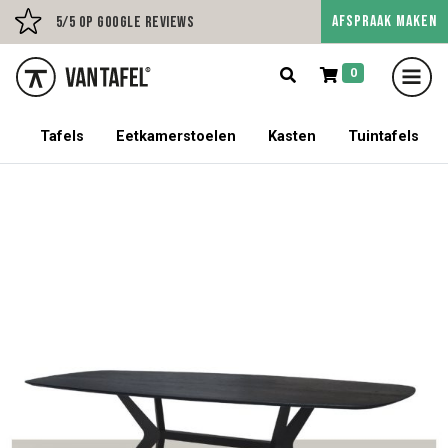
AFSPRAAK MAKEN
Persoonlijk advies op afs
5/5 op Google Reviews
0
5% korting op een tafel met stoelen!
Tafels
Eetkamerstoelen
Kasten
Tuintafels