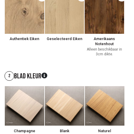
Authentiek Eiken
Geselecteerd Eiken
Amerikaans
Notenhout
Alleen beschikbaar in
3cm dikte.
Blad kleur
2
Champagne
Blank
Naturel