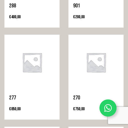
288
901
€
400,00
€
200,00
Leuk dat je op onze site terecht bent
gekomen!
277
270
€
850,00
€
750,00
In verband met de zomervakantie zijn wij gesloten
van 25 juli tot en met 14 augustus.
Plan je afspraak
tijdens onze vakantie in en je