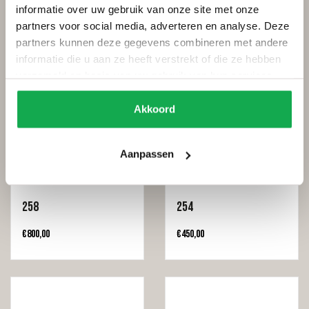
informatie over uw gebruik van onze site met onze
€
700,00
€
450,00
partners voor social media, adverteren en analyse. Deze
partners kunnen deze gegevens combineren met andere
informatie die u aan ze heeft verstrekt of die ze hebben
verzameld op basis van uw gebruik van hun services.
Akkoord
Aanpassen
258
254
€
800,00
€
450,00