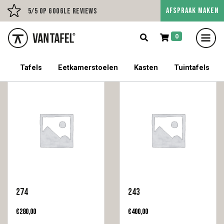
AFSPRAAK MAKEN
Persoonlijk advies op afs
5/5 op Google Reviews
0
5% korting op een tafel met stoelen!
Tafels
Eetkamerstoelen
Kasten
Tuintafels
274
243
€
280,00
€
400,00